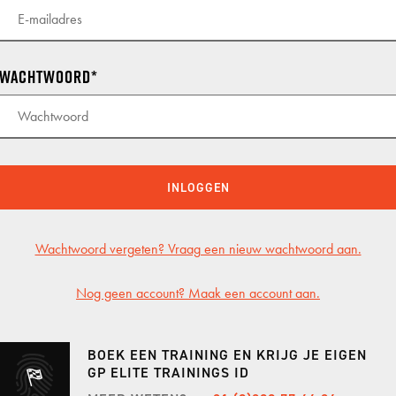
KNAF
KNAF
Wachtwoord
KNAF 
GP TRACKDAYS
GP T
TRACKDAY MIDDAG
CIRCU
INLOGGEN
TRACKDAY AVOND
TT CI
Wachtwoord vergeten? Vraag een nieuw wachtwoord aan.
TRACKDAY HELE DAG
LAUSI
TRACKDAY SPA
HOCK
Nog geen account? Maak een account aan.
ER
EXCLUSIVE TRACKDAY
VALL
BOEK EEN TRAINING EN KRIJG JE EIGEN
PORSCHE ONLY TRACKDAY
PORT
GP ELITE TRAININGS ID
PORSCHE TRAVEL & TRACK
RED B