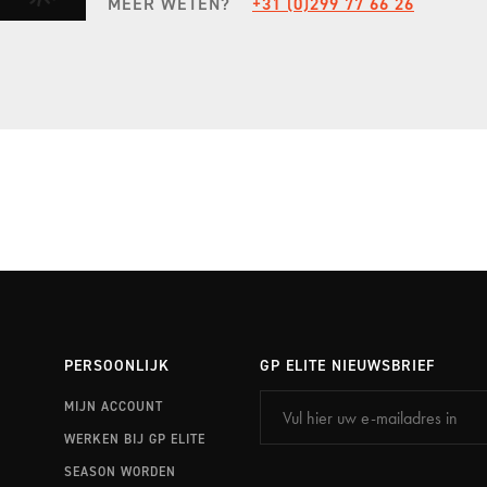
MEER WETEN?
+31 (0)299 77 66 26
EXPERIENCE PORTIMÃO
STEL JE EIGEN SEIZOEN SAMEN
ONTDEK FULL SEASON
PERSOONLIJK
GP ELITE NIEUWSBRIEF
MIJN ACCOUNT
WERKEN BIJ GP ELITE
SEASON WORDEN