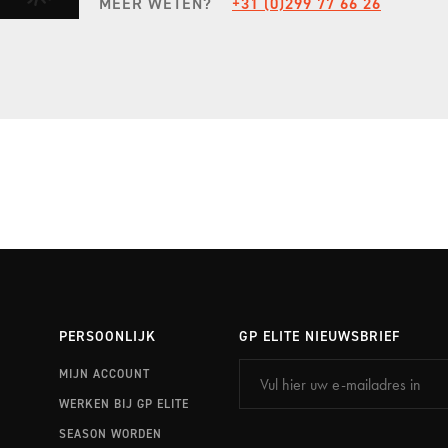
MEER WETEN?
+31 (0)299 77 66 26
EXPERIENCE PORTIMÃO
STEL JE EIGEN SEIZOEN SAMEN
ONTDEK FULL SEASON
PERSOONLIJK
GP ELITE NIEUWSBRIEF
MIJN ACCOUNT
WERKEN BIJ GP ELITE
SEASON WORDEN