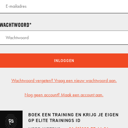
KNAF
KNAF
Wachtwoord
KNAF 
GP TRACKDAYS
GP T
TRACKDAY MIDDAG
CIRCU
INLOGGEN
TRACKDAY AVOND
TT CI
Wachtwoord vergeten? Vraag een nieuw wachtwoord aan.
TRACKDAY HELE DAG
LAUSI
TRACKDAY SPA
HOCK
Nog geen account? Maak een account aan.
ER
EXCLUSIVE TRACKDAY
VALL
BOEK EEN TRAINING EN KRIJG JE EIGEN
PORSCHE ONLY TRACKDAY
PORT
GP ELITE TRAININGS ID
PORSCHE TRAVEL & TRACK
RED B