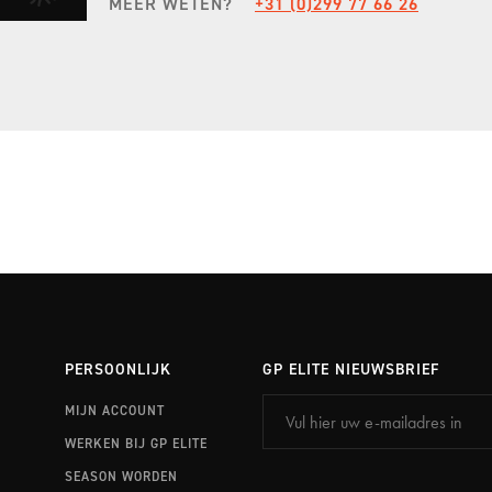
MEER WETEN?
+31 (0)299 77 66 26
EXPERIENCE PORTIMÃO
STEL JE EIGEN SEIZOEN SAMEN
ONTDEK FULL SEASON
PERSOONLIJK
GP ELITE NIEUWSBRIEF
MIJN ACCOUNT
WERKEN BIJ GP ELITE
SEASON WORDEN