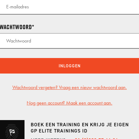
KNAF
KNAF
Wachtwoord
KNAF 
GP TRACKDAYS
GP T
TRACKDAY MIDDAG
CIRCU
INLOGGEN
TRACKDAY AVOND
TT CI
Wachtwoord vergeten? Vraag een nieuw wachtwoord aan.
TRACKDAY HELE DAG
LAUSI
TRACKDAY SPA
HOCK
Nog geen account? Maak een account aan.
ER
EXCLUSIVE TRACKDAY
VALL
BOEK EEN TRAINING EN KRIJG JE EIGEN
PORSCHE ONLY TRACKDAY
PORT
GP ELITE TRAININGS ID
PORSCHE TRAVEL & TRACK
RED B