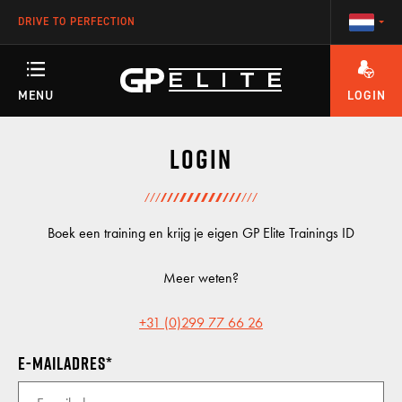
DRIVE TO PERFECTION
MENU
LOGIN
HEEFT U VRAGEN OVER HET ACCOUNT OF ÉÉN VAN ONZE TRAININGEN?
TRAININGEN
Login
SEASON
Boek een training en krijg je eigen GP Elite Trainings ID
Meer weten?
RACETEAM
+31 (0)299 77 66 26
E-mailadres
ENGINEERING