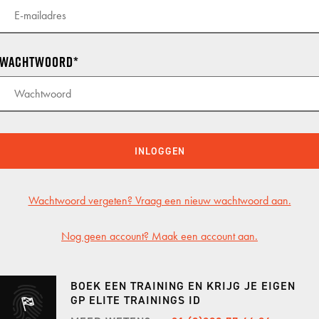
KNAF
KNAF
Wachtwoord
KNAF 
GP TRACKDAYS
GP T
TRACKDAY MIDDAG
CIRCU
INLOGGEN
TRACKDAY AVOND
TT CI
Wachtwoord vergeten? Vraag een nieuw wachtwoord aan.
TRACKDAY HELE DAG
LAUSI
TRACKDAY SPA
HOCK
Nog geen account? Maak een account aan.
ER
EXCLUSIVE TRACKDAY
VALL
BOEK EEN TRAINING EN KRIJG JE EIGEN
PORSCHE ONLY TRACKDAY
PORT
GP ELITE TRAININGS ID
PORSCHE TRAVEL & TRACK
RED B