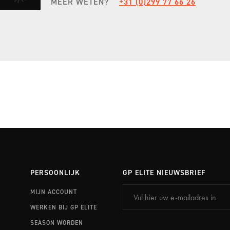
MEER WETEN?
+31 (0)299 77 66 26
EXPERIENCE PORTIMÃO
STEL JE EIGEN SEIZOEN SAMEN
ONTDEK FULL SEASON
PERSOONLIJK
GP ELITE NIEUWSBRIEF
MIJN ACCOUNT
WERKEN BIJ GP ELITE
SEASON WORDEN