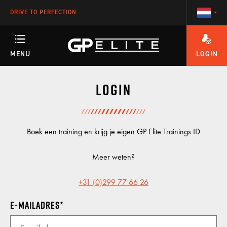
DRIVE TO PERFECTION
MENU
LOGIN
HEEFT U VRAGEN OVER HET ACCOUNT OF ÉÉN VAN ONZE TRAININGEN?
TRAININGEN
Login
SEASON
Boek een training en krijg je eigen GP Elite Trainings ID
Meer weten?
RACETEAM
+31 (0)299 77 66 26
E-mailadres
ENGINEERING