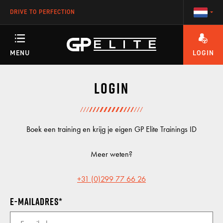
DRIVE TO PERFECTION
MENU
LOGIN
HEEFT U VRAGEN OVER HET ACCOUNT OF ÉÉN VAN ONZE TRAININGEN?
TRAININGEN
Login
SEASON
Boek een training en krijg je eigen GP Elite Trainings ID
Meer weten?
RACETEAM
+31 (0)299 77 66 26
E-mailadres
ENGINEERING