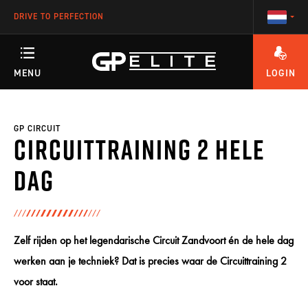
DRIVE TO PERFECTION
MENU
LOGIN
HEEFT U VRAGEN OVER HET ACCOUNT OF ÉÉN VAN ONZE TRAININGEN?
TRAININGEN
GP CIRCUIT
Circuittraining 2 Hele
SEASON
Dag
RACETEAM
Zelf rijden op het legendarische Circuit Zandvoort én de hele dag
werken aan je techniek? Dat is precies waar de Circuittraining 2
ENGINEERING
voor staat.