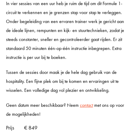
In vier sessies van een uur heb je ruim de tijd om dit Formule 1-
INCENTIVES
circuit te verkennen en je grenzen stap voor stap te verleggen.
Onder begeleiding van een ervaren trainer werk je gericht aan
de ideale lijnen, rempunten en kijk- en stuurtechnieken, zodat je
GP CARS
steeds constanter, sneller en gecontroleerder gaat rijden. Er zit
standaard 50 minuten één-op-één instructie inbegrepen. Extra
instructie is per uur bij te boeken.
SHOWROOM
Tussen de sessies door maak je de hele dag gebruik van de
hospitality. Een fijne plek om bij te komen en ervaringen uit te
KALENDER
wisselen. Een volledige dag vol plezier en ontwikkeling.
Geen datum meer beschikbaar? Neem
contact
met ons op voor
VACATURES
de mogelijkheden!
Prijs
€ 849
CONTACT