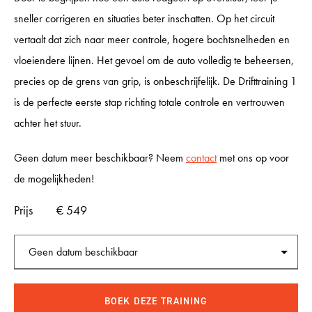
sneller corrigeren en situaties beter inschatten. Op het circuit
INCENTIVES
vertaalt dat zich naar meer controle, hogere bochtsnelheden en
vloeiendere lijnen. Het gevoel om de auto volledig te beheersen,
GP CARS
precies op de grens van grip, is onbeschrijfelijk. De Drifttraining 1
is de perfecte eerste stap richting totale controle en vertrouwen
achter het stuur.
SHOWROOM
Geen datum meer beschikbaar? Neem
contact
met ons op voor
de mogelijkheden!
KALENDER
Prijs
€ 549
VACATURES
CONTACT