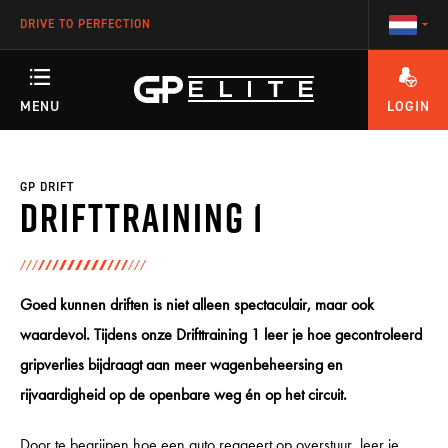
DRIVE TO PERFECTION
MENU
LOGIN
HEEFT U VRAGEN OVER HET ACCOUNT OF ÉÉN VAN ONZE TRAININGEN?
TRAININGEN
GP DRIFT
Drifttraining 1
SEASON
Goed kunnen driften is niet alleen spectaculair, maar ook
RACETEAM
waardevol. Tijdens onze Drifttraining 1 leer je hoe gecontroleerd
gripverlies bijdraagt aan meer wagenbeheersing en
rijvaardigheid op de openbare weg én op het circuit.
ENGINEERING
Door te begrijpen hoe een auto reageert op overstuur, leer je