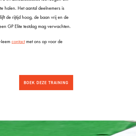
 COUREUROPLEIDING
 te halen. Het aantal deelnemers is
jft de rijtijd hoog, de baan vrij en de
 OPFRISCURSUS
n een GP Elite testdag mag verwachten.
LICENTIEVERLENGING
? Neem
contact
met ons op voor de
ESTDAYS
IT ZANDVOORT
RCUIT ASSEN
TZRING
ENHEIMRING
ELUNGA
IMÃO
ULL RING