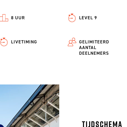
8 UUR
LEVEL 9
LIVETIMING
GELIMITEERD
AANTAL
DEELNEMERS
Tijdschema