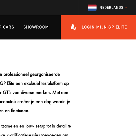
NEDERLANDS
P CARS
SHOWROOM
LOGIN MIJN GP ELITE
HEEFT U VRAGEN OVER HET ACCOUNT OF ÉÉN VAN ONZE TRAININGEN?
IRCUIT
CHE CARRERA CUP
ATAUTO'S
LE EAST
ITTRAINING 1 ZANDVOORT
en professioneel georganiseerde
CHE MOBIL 1 SUPERCUP
ITTRAINING 2 MIDDAG
P Elite een exclusief testplatform op
r GT’s van diverse merken. Met een
ITTRAINING 2 AVOND
raceauto’s creëer je een dag waarin je
ITTRAINING 2 HELE DAG
en en finetunen.
HE PERFECTION TRAINING
rzamelen en jouw setup tot in detail te
ITTRAINING 3 SPA
 we kwalificatiesessies toevoegen om