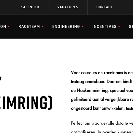
KALENDER
VACATURES
CONTACT
SON
RACETEAM
ENGINEERING
INCENTIVES
G
NGE
GP DRIFT
PORSCHE SPRINT CHALLENGE
RACE- EN RALLY AUTO'S
KANT EN KLARE PAKKETTEN
GP C
PORS
STRA
SOUTHERN EUROPE
MIDD
DRIFTTRAINING 1
CIRCUIT INCENTIVE
CIRCU
PORSCHE 996 MOTORSPORT
Voor coureurs en raceteams is e
y
PORSCHE CARRERA CUP
PORS
DRIFTTRAINING 2 MEPPEN
DRIFT INCENTIVE
CIRCU
STUUR
testdag onmisbaar. Daarom biedt G
DUITSLAND
de Hockenheimring, speciaal voo
G
PORSCHE INCENTIVE
CIRCU
imring)
gelimiteerd aantal vergelijkbare 
PARTNERS
CIRCU
ongestoord kunt ontwikkelen, test
PORSC
Perfect om waardevolle data te ve
CIRCU
optimaliseren. In overleg kunnen