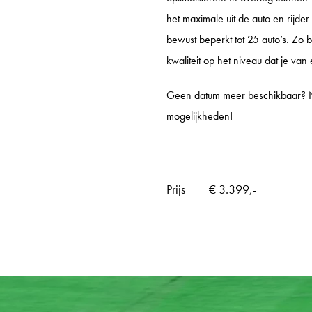
KNAF
het maximale uit de auto en rijder
bewust beperkt tot 25 auto’s. Zo bli
KNAF
kwaliteit op het niveau dat je va
KNAF 
Geen datum meer beschikbaar
GP TRACKDAYS
GP T
mogelijkheden!
TRACKDAY MIDDAG
CIRCU
TRACKDAY AVOND
TT CI
Prijs
€ 3.399,-
TRACKDAY HELE DAG
LAUSI
TRACKDAY SPA
HOCK
ER
EXCLUSIVE TRACKDAY
VALL
PORSCHE ONLY TRACKDAY
PORT
PORSCHE TRAVEL & TRACK
RED B