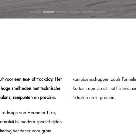
t voor een test- of trackday. Het
kampioenschappen zoals Formule
rt hoge snelheden met technische
Kortom: een circuit met historie, 
balans, rempunten en precisie.
te testen en te groeien.
ge redesign van Hermann Tilke,
ansluit bij modern sportief rijden.
mring het decor voor grote