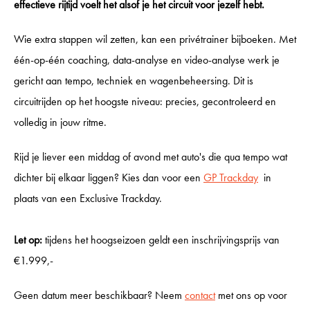
effectieve rijtijd voelt het alsof je het circuit voor jezelf hebt.
INCENTIVES
Wie extra stappen wil zetten, kan een privétrainer bijboeken. Met
één-op-één coaching, data-analyse en video-analyse werk je
GP CARS
gericht aan tempo, techniek en wagenbeheersing. Dit is
circuitrijden op het hoogste niveau: precies, gecontroleerd en
volledig in jouw ritme.
SHOWROOM
Rijd je liever een middag of avond met auto's die qua tempo wat
dichter bij elkaar liggen? Kies dan voor een
GP Trackday
in
KALENDER
plaats van een Exclusive Trackday.
Let op:
tijdens het hoogseizoen geldt een inschrijvingsprijs van
VACATURES
€1.999,-
Geen datum meer beschikbaar? Neem
contact
met ons op voor
CONTACT