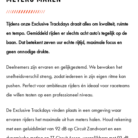
Tijdens onze Exclusive Trackdays draait alles om kwaliteit, ruimte
en tempo. Gemiddeld rijden er slechts acht auto’s tegelijk op de
baan. Dat betekent zeven uur echte rijtijd, maximale focus en
geen onnodige drukte.
Deelnemers zijn ervaren en gelijkgestemd. We bewaken het
snelheidsverschil streng, zodat iedereen in zijn eigen ritme kan
pushen. Perfect voor ambitieuze rijders én ideaal voor raceteams
die willen testen op een professioneel niveau.
De Exclusive Trackdays vinden plaats in een omgeving waar
ervaren rijders het maximale uit hun meters halen. Houd rekening
met een geluidslimiet van 92 dB op Circuit Zandvoort en een
dynamische meting op TT Circuit Assen, vergelijkbaar met 93 dB.