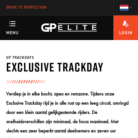
DRIVE TO PERFECTION
MENU
LOGIN
HEEFT U VRAGEN OVER HET ACCOUNT OF ÉÉN VAN ONZE TRAININGEN?
TRAININGEN
GP TRACKDAYS
Exclusive Trackday
SEASON
Verdiep je in elke bocht, apex en remzone. Tijdens onze
RACETEAM
Exclusive Trackday rijd je in alle rust op een leeg circuit, omringd
door een klein aantal gelijkgestemde rijders. De
snelheidsverschillen zijn minimaal, de focus maximaal. Met
ENGINEERING
slechts een zeer beperkt aantal deelnemers en zeven uur