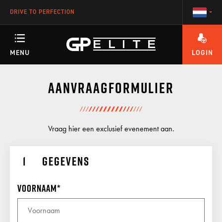
DRIVE TO PERFECTION
MENU
LOGIN
HEEFT U VRAGEN OVER HET ACCOUNT OF ÉÉN VAN ONZE TRAININGEN?
TRAININGEN
Aanvraagformulier
SEASON
Vraag hier een exclusief evenement aan.
Gegevens
RACETEAM
Voornaam
ENGINEERING