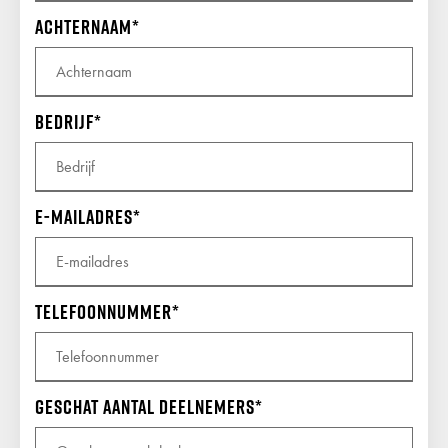
Achternaam
INCENTIVES
GP CARS
Bedrijf
SHOWROOM
E-mailadres
KALENDER
Telefoonnummer
VACATURES
Geschat aantal deelnemers
CONTACT