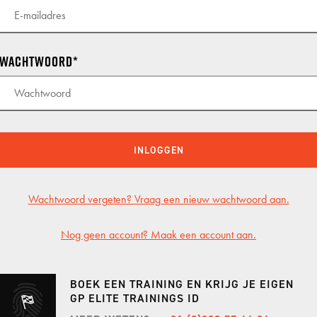
KNAF
KNAF
Wachtwoord
KNAF 
GP TRACKDAYS
GP T
TRACKDAY MIDDAG
CIRCU
INLOGGEN
TRACKDAY AVOND
TT CI
Wachtwoord vergeten? Vraag een nieuw wachtwoord aan.
TRACKDAY HELE DAG
LAUSI
TRACKDAY SPA
HOCK
Nog geen account? Maak een account aan.
ER
EXCLUSIVE TRACKDAY
VALL
BOEK EEN TRAINING EN KRIJG JE EIGEN
PORSCHE ONLY TRACKDAY
PORT
GP ELITE TRAININGS ID
PORSCHE TRAVEL & TRACK
RED B