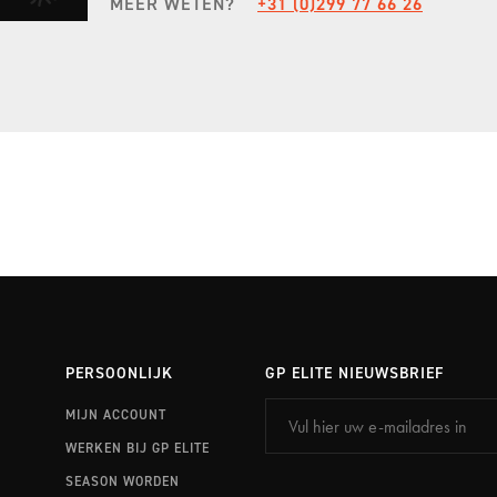
MEER WETEN?
+31 (0)299 77 66 26
EXPERIENCE PORTIMÃO
STEL JE EIGEN SEIZOEN SAMEN
ONTDEK FULL SEASON
PERSOONLIJK
GP ELITE NIEUWSBRIEF
MIJN ACCOUNT
WERKEN BIJ GP ELITE
SEASON WORDEN