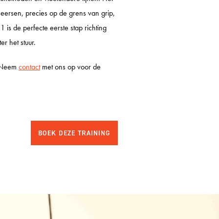
 COUREUROPLEIDING
heersen, precies op de grens van grip,
g 1 is de perfecte eerste stap richting
 OPFRISCURSUS
er het stuur.
LICENTIEVERLENGING
? Neem
contact
met ons op voor de
ESTDAYS
IT ZANDVOORT
RCUIT ASSEN
TZRING
ENHEIMRING
ELUNGA
IMÃO
ULL RING