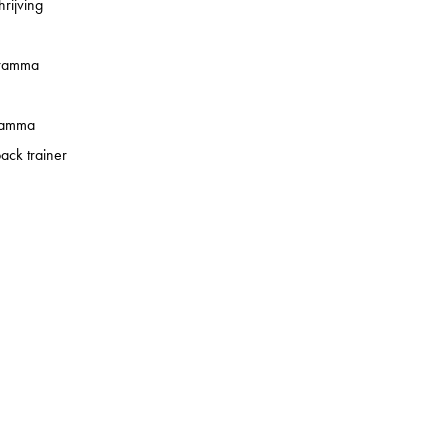
rijving
gramma
ramma
back trainer