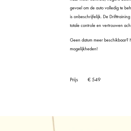
KNAF
gevoel om de auto volledig te be
is onbeschrijfelijk. De Drifttrainin
KNAF
totale controle en vertrouwen acht
KNAF 
Geen datum meer beschikbaar
GP TRACKDAYS
GP T
mogelijkheden!
TRACKDAY MIDDAG
CIRCU
TRACKDAY AVOND
TT CI
Prijs
€ 549
TRACKDAY HELE DAG
LAUSI
TRACKDAY SPA
HOCK
ER
EXCLUSIVE TRACKDAY
VALL
PORSCHE ONLY TRACKDAY
PORT
PORSCHE TRAVEL & TRACK
RED B