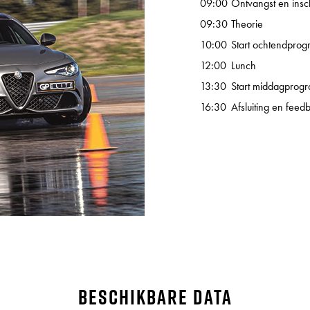
09:00
Ontvangst en insch
09:30
Theorie
10:00
Start ochtendpro
12:00
Lunch
13:30
Start middagprog
16:30
Afsluiting en feed
Beschikbare data