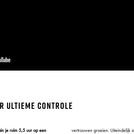
ar ultieme controle
in je ruim 5,5 uur op een
vertrouwen groeien. Uiteindelijk s