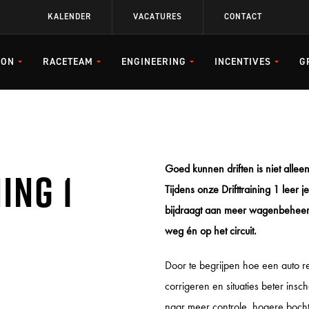
KALENDER
VACATURES
CONTACT
SON
RACETEAM
ENGINEERING
INCENTIVES
G
NGE
GP DRIFT
PORSCHE SPRINT CHALLENGE
RACE- EN RALLY AUTO'S
KANT EN KLARE PAKKETTEN
GP C
PORS
STRA
SOUTHERN EUROPE
MIDD
DRIFTTRAINING 1
CIRCUIT INCENTIVE
CIRCU
PORSCHE 996 MOTORSPORT
Goed kunnen driften is niet allee
ing 1
PORSCHE CARRERA CUP
PORS
DRIFTTRAINING 2 MEPPEN
DRIFT INCENTIVE
CIRCU
STUUR
Tijdens onze Drifttraining 1 leer 
DUITSLAND
bijdraagt aan meer wagenbeheers
G
PORSCHE INCENTIVE
CIRCU
weg én op het circuit.
PARTNERS
CIRCU
Door te begrijpen hoe een auto rea
PORSC
corrigeren en situaties beter insch
CIRCU
naar meer controle, hogere bocht