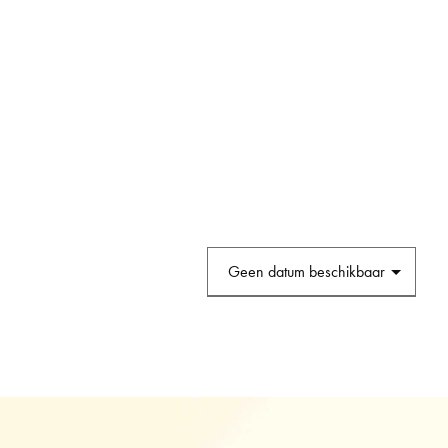
GP RALLY
RALLYTRAINING 0,5
RALLYTRAINING 1 MEPPEN
RALLYTRAINING 2 METTET
RALLYTRAINING 2 ZANDVOORT
RALLYTRAINING 3 WEISSWASS
RALLYTRAINING 3 AREA 39
RALLYTRAINING 3 MONTEILS