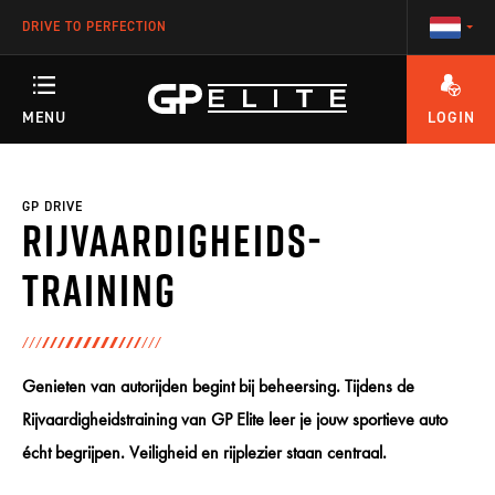
DRIVE TO PERFECTION
MENU
LOGIN
HEEFT U VRAGEN OVER HET ACCOUNT OF ÉÉN VAN ONZE TRAININGEN?
TRAININGEN
GP DRIVE
Rijvaardigheids-
SEASON
training
RACETEAM
Genieten van autorijden begint bij beheersing. Tijdens de
Rijvaardigheidstraining van GP Elite leer je jouw sportieve auto
ENGINEERING
écht begrijpen. Veiligheid en rijplezier staan centraal.