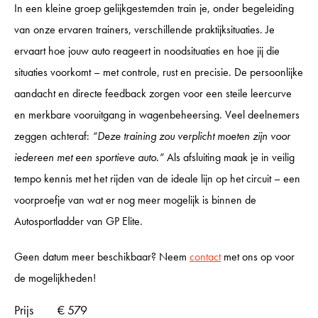
In een kleine groep gelijkgestemden train je, onder begeleiding
INCENTIVES
van onze ervaren trainers, verschillende praktijksituaties. Je
ervaart hoe jouw auto reageert in noodsituaties en hoe jij die
situaties voorkomt – met controle, rust en precisie. De persoonlijke
GP CARS
aandacht en directe feedback zorgen voor een steile leercurve
en merkbare vooruitgang in wagenbeheersing. Veel deelnemers
zeggen achteraf:
“Deze training zou verplicht moeten zijn voor
SHOWROOM
iedereen met een sportieve auto.”
Als afsluiting maak je in veilig
tempo kennis met het rijden van de ideale lijn op het circuit – een
KALENDER
voorproefje van wat er nog meer mogelijk is binnen de
Autosportladder van GP Elite.
VACATURES
Geen datum meer beschikbaar? Neem
contact
met ons op voor
de mogelijkheden!
CONTACT
Prijs
€ 579